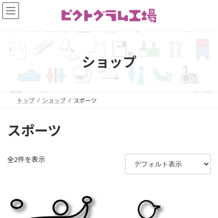
コ
ナ
ン
ビ
テ
ゲ
ン
ー
ツ
シ
へ
ョ
ショップ
ス
ン
キ
に
ッ
移
プ
動
トップ
ショップ
スポーツ
スポーツ
全2件を表示