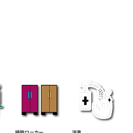
。
掃除ロッカー
消毒