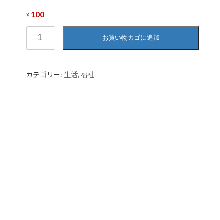
100
¥
ど
お買い物カゴに追加
ん
ぶ
り
カテゴリー:
生活
,
福祉
個