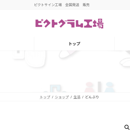
コ
ナ
ピクトサイン工場 全国発送 販売
ン
ビ
テ
ゲ
ン
ー
ツ
シ
へ
ョ
トップ
ス
ン
キ
に
ッ
移
プ
動
トップ
ショップ
生活
どんぶり