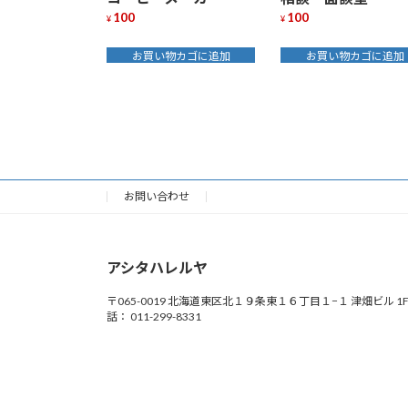
100
100
¥
¥
お買い物カゴに追加
お買い物カゴに追加
お問い合わせ
アシタハレルヤ
〒065-0019 北海道東区北１９条東１６丁目１−１ 津畑ビル 1F
話： 011-299-8331