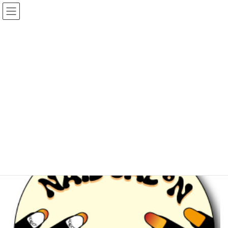
コ
ナ
ン
ビ
テ
ゲ
ン
ー
ツ
シ
へ
ョ
ショップ
ス
ン
キ
に
ッ
移
プ
動
トップ
ショップ
宣伝
ネイルサロン