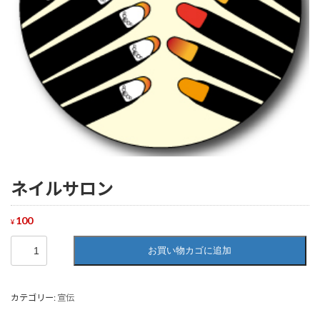
ネイルサロン
100
¥
ネ
お買い物カゴに追加
イ
ル
サ
カテゴリー:
宣伝
ロ
ン