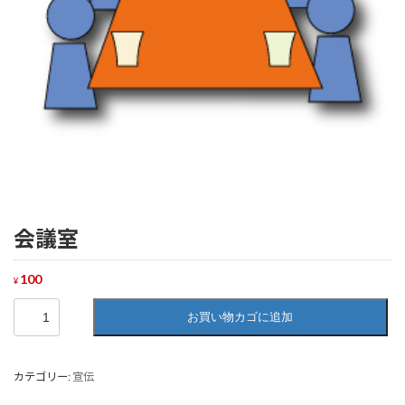
会議室
100
¥
会
お買い物カゴに追加
議
室
個
カテゴリー:
宣伝