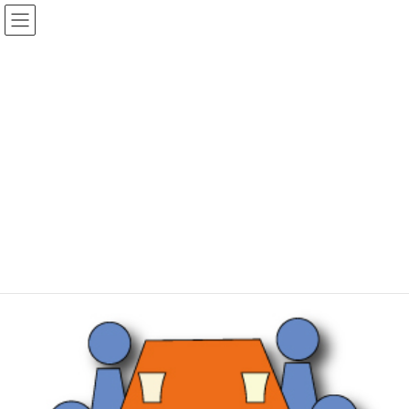
コ
ナ
ン
ビ
テ
ゲ
ン
ー
ツ
シ
へ
ョ
ショップ
ス
ン
キ
に
ッ
移
プ
動
トップ
ショップ
宣伝
会議室