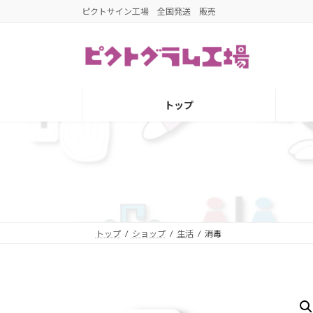
コ
ナ
ピクトサイン工場 全国発送 販売
ン
ビ
テ
ゲ
ン
ー
ツ
シ
へ
ョ
トップ
ス
ン
キ
に
ッ
移
プ
動
トップ
ショップ
生活
消毒