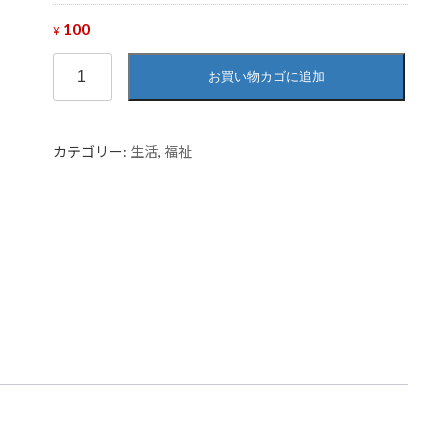
100
¥
消
お買い物カゴに追加
毒
個
カテゴリー:
生活
,
福祉