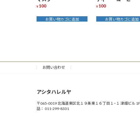
100
100
¥
¥
お買い物カゴに追加
お買い物カゴに追加
お問い合わせ
アシタハレルヤ
〒065-0019 北海道東区北１９条東１６丁目１−１ 津畑ビル 1F
話： 011-299-8331