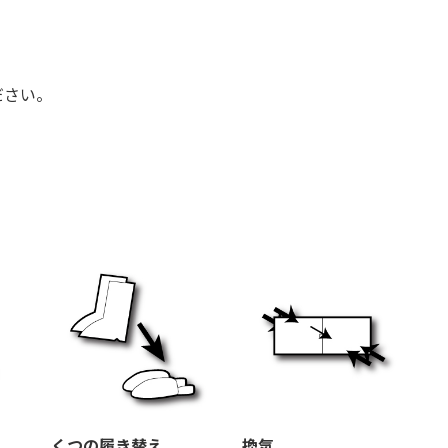
ださい。
くつの履き替え
換気