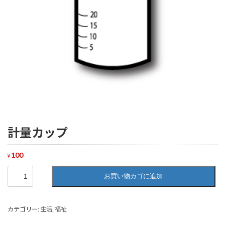
計量カップ
100
¥
計
お買い物カゴに追加
量
カ
ッ
カテゴリー:
生活
,
福祉
プ
個