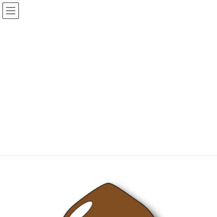
コ
ナ
ン
ビ
テ
ゲ
ン
ー
ツ
シ
へ
ョ
ショップ
ス
ン
キ
に
ッ
移
プ
動
トップ
ショップ
食べ物
FRUIT-くり