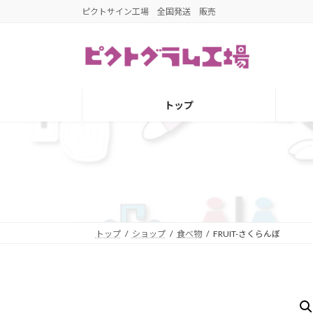
コ
ナ
ピクトサイン工場 全国発送 販売
ン
ビ
テ
ゲ
ン
ー
ツ
シ
へ
ョ
トップ
ス
ン
キ
に
ッ
移
プ
動
トップ
ショップ
食べ物
FRUIT-さくらんぼ