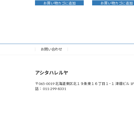
お買い物カゴに追加
お買い物カゴに追加
お問い合わせ
アシタハレルヤ
〒065-0019 北海道東区北１９条東１６丁目１−１ 津畑ビル 1F
話： 011-299-8331