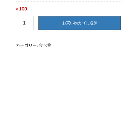
100
¥
FRUIT-
お買い物カゴに追加
さ
く
ら
カテゴリー:
食べ物
ん
ぼ
個