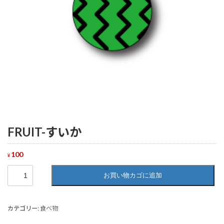
FRUIT-すいか
100
¥
FRUIT-
お買い物カゴに追加
す
い
か
個
カテゴリー:
食べ物