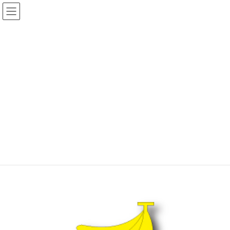
コ
ナ
ン
ビ
テ
ゲ
ン
ー
ツ
シ
へ
ョ
ショップ
ス
ン
キ
に
ッ
移
プ
動
トップ
ショップ
食べ物
FRUIT-ばなな