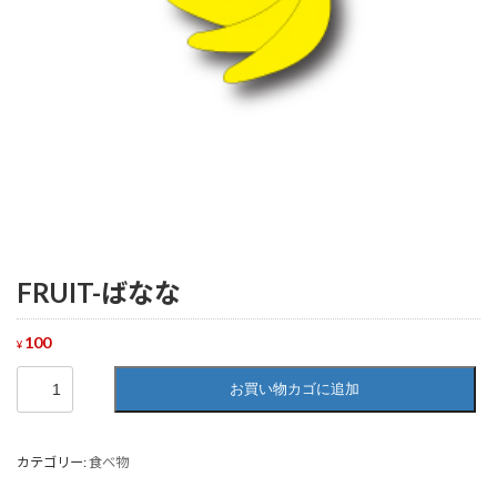
FRUIT-ばなな
100
¥
FRUIT-
お買い物カゴに追加
ば
な
な
個
カテゴリー:
食べ物