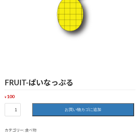
FRUIT-ぱいなっぷる
100
¥
FRUIT-
お買い物カゴに追加
ぱ
い
な
っ
カテゴリー:
食べ物
ぷ