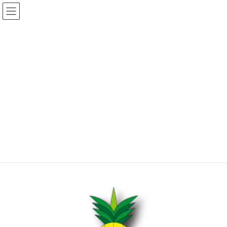
コ
ナ
ン
ビ
テ
ゲ
ン
ー
ツ
シ
へ
ョ
ショップ
ス
ン
キ
に
ッ
移
プ
動
トップ
ショップ
食べ物
FRUIT-ぱいなっぷる