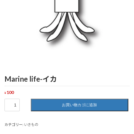
Marine life-イカ
100
¥
Marine
お買い物カゴに追加
life-
イ
カ
個
カテゴリー:
いきもの