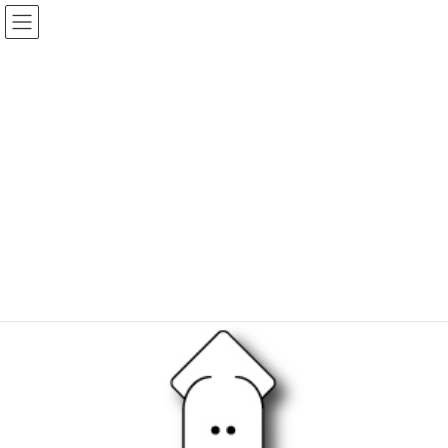
コ
ナ
ン
ビ
テ
ゲ
ン
ー
ツ
シ
へ
ョ
ショップ
ス
ン
キ
に
ッ
移
プ
動
トップ
ショップ
いきもの
Marine life-イカ